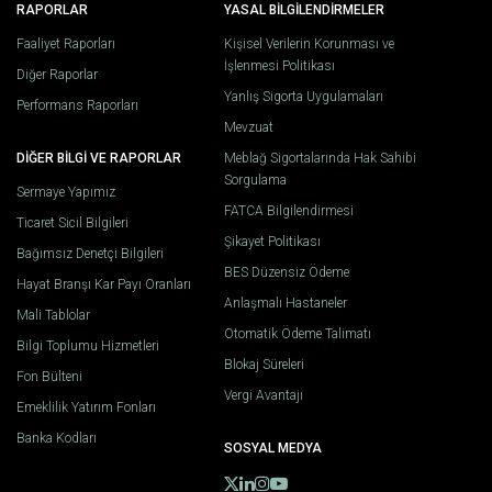
RAPORLAR
YASAL BİLGİLENDİRMELER
Faaliyet Raporları
Kişisel Verilerin Korunması ve
İşlenmesi Politikası
Diğer Raporlar
Yanlış Sigorta Uygulamaları
Performans Raporları
Mevzuat
DİĞER BİLGİ VE RAPORLAR
Meblağ Sigortalarında Hak Sahibi
Sorgulama
Sermaye Yapımız
FATCA Bilgilendirmesi
Ticaret Sicil Bilgileri
Şikayet Politikası
Bağımsız Denetçi Bilgileri
BES Düzensiz Ödeme
Hayat Branşı Kar Payı Oranları
Anlaşmalı Hastaneler
Mali Tablolar
Otomatik Ödeme Talimatı
Bilgi Toplumu Hizmetleri
Blokaj Süreleri
Fon Bülteni
Vergi Avantajı
Emeklilik Yatırım Fonları
Banka Kodları
SOSYAL MEDYA